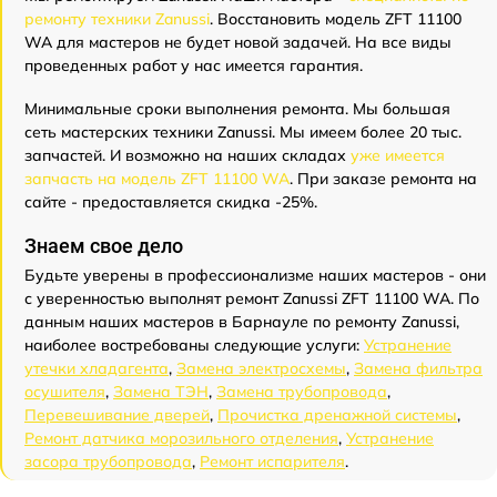
ремонту техники Zanussi
. Восстановить модель ZFT 11100
WA для мастеров не будет новой задачей. На все виды
проведенных работ у нас имеется гарантия.
Минимальные сроки выполнения ремонта. Мы большая
сеть мастерских техники Zanussi. Мы имеем более 20 тыс.
запчастей. И возможно на наших складах
уже имеется
запчасть на модель ZFT 11100 WA
. При заказе ремонта на
сайте - предоставляется скидка -25%.
Знаем свое дело
Будьте уверены в профессионализме наших мастеров - они
с уверенностью выполнят ремонт Zanussi ZFT 11100 WA. По
данным наших мастеров в Барнауле по ремонту Zanussi,
наиболее востребованы следующие услуги:
Устранение
утечки хладагента
,
Замена электросхемы
,
Замена фильтра
осушителя
,
Замена ТЭН
,
Замена трубопровода
,
Перевешивание дверей
,
Прочистка дренажной системы
,
Ремонт датчика морозильного отделения
,
Устранение
засора трубопровода
,
Ремонт испарителя
.